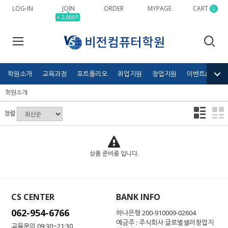
LOG-IN
JOIN
ORDER
MYPAGE
CART
0
+ 2,000P
학원소개
교육과정
포트폴리오
취업지원
창업지원
이벤트&공모전
학원소개
정렬
상품 준비중 입니다.
CS CENTER
BANK INFO
062-954-6766
하나은행 200-910009-02604
예금주 : 주식회사 글로벌셀러창업지
교육문의 09:30~21:30