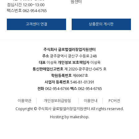
원센터
점심시간 12:00~13:00
팩스번호 062-954-6765
고객센터 연결
상품문의 게시판
주식회사 글로벌셀러창업지원센터
주소
광주광역시 광산구 수등로 248
대표
이성욱
개인정보 보호책임자
이성욱
통신판매업신고번호
제 2020-광주광산-0475 호
학원등록번호
제6967호
사업자 등록번호
546-81-01391
전화
062-954-6766
팩스
062-954-6765
이용약관
개인정보취급방침
이용안내
PC버전
Copyright © 주식회사 글로벌셀러창업지원센터 All rights reserved.
Hosting by makeshop.