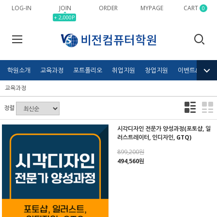
LOG-IN
JOIN
ORDER
MYPAGE
CART
0
+ 2,000P
학원소개
교육과정
포트폴리오
취업지원
창업지원
이벤트&공모전
교육과정
정렬
시각디자인 전문가 양성과정(포토샵, 일
러스트레이터, 인디자인, GTQ)
899,200원
494,560원