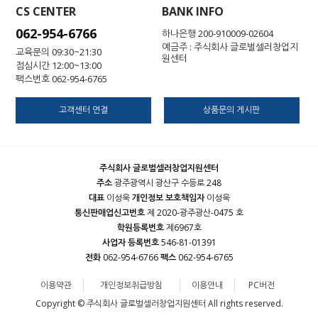
CS CENTER
BANK INFO
062-954-6766
하나은행 200-910009-02604
예금주 : 주식회사 글로벌셀러창업지
교육문의 09:30~21:30
원센터
점심시간 12:00~13:00
팩스번호 062-954-6765
고객센터 연결
상품문의 게시판
주식회사 글로벌셀러창업지원센터
주소
광주광역시 광산구 수등로 248
대표
이성욱
개인정보 보호책임자
이성욱
통신판매업신고번호
제 2020-광주광산-0475 호
학원등록번호
제6967호
사업자 등록번호
546-81-01391
전화
062-954-6766
팩스
062-954-6765
이용약관
개인정보취급방침
이용안내
PC버전
Copyright © 주식회사 글로벌셀러창업지원센터 All rights reserved.